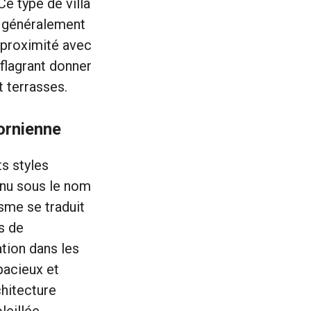
Ce type de villa
e généralement
 proximité avec
flagrant donner
 terrasses.
fornienne
s styles
nnu sous le nom
isme se traduit
s de
ation dans les
pacieux et
chitecture
eillée.