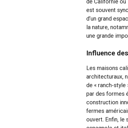
de Californie ou 
est souvent syno
d’un grand espac
la nature, notam
une grande impor
Influence des
Les maisons cali
architecturaux, 
de « ranch-style
par des formes é
construction inno
fermes américai
ouvert. Enfin, l
espagnole et ita