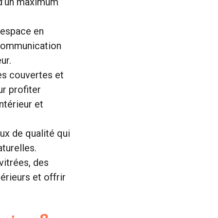
r d’un maximum
’espace en
a communication
ur.
s couvertes et
r profiter
ntérieur et
x de qualité qui
aturelles.
vitrées, des
rieurs et offrir