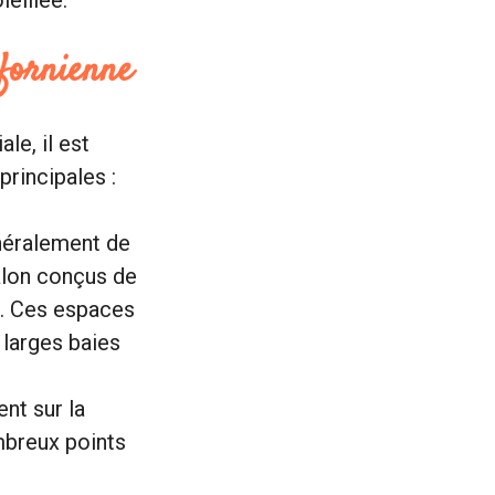
ifornienne
le, il est
principales :
néralement de
salon conçus de
s. Ces espaces
x larges baies
ent sur la
ombreux points