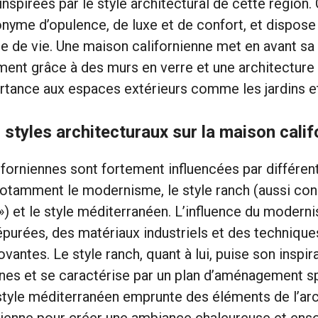
inspirées par le style architectural de cette région. 
nyme d’opulence, de luxe et de confort, et dispos
e de vie. Une maison californienne met en avant sa
ment grâce à des murs en verre et une architecture 
tance aux espaces extérieurs comme les jardins et
 styles architecturaux sur la maison cali
forniennes sont fortement influencées par différent
notamment le modernisme, le style ranch (aussi co
 ») et le style méditerranéen. L’influence du modern
purées, des matériaux industriels et des technique
vantes. Le style ranch, quant à lui, puise son inspir
nes et se caractérise par un plan d’aménagement s
e style méditerranéen emprunte des éléments de l’ar
lienne pour créer une ambiance chaleureuse et ensol