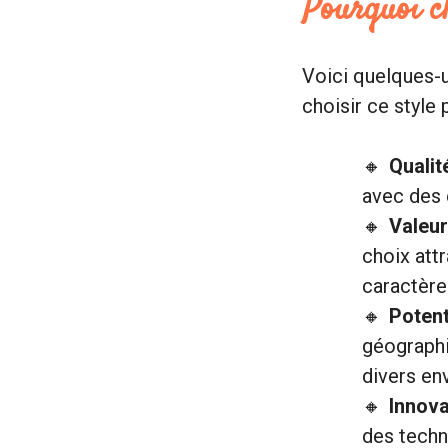
Pourquoi ch
Voici quelques-u
choisir ce style
Qualité
avec des 
Valeur
choix att
caractère
Potent
géographi
divers en
Innova
des techn