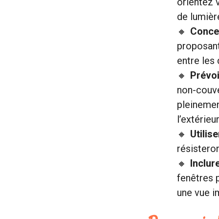
orientez 
de lumière
Concev
proposant
entre les
Prévoi
non-couver
pleinement
l’extérieur
Utilis
résisteron
Inclur
fenêtres p
une vue im