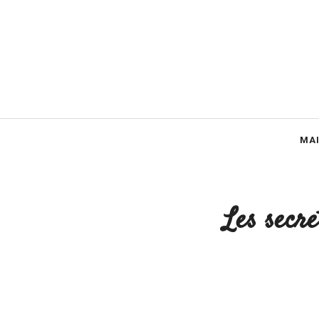
Aller
au
contenu
MA
Les secre