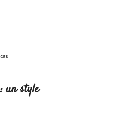
CES
: un style