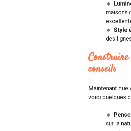
Lumino
maisons c
excellente
Style 
des ligne
Construire 
conseils
Maintenant que 
voici quelques co
Penser
sur la nat