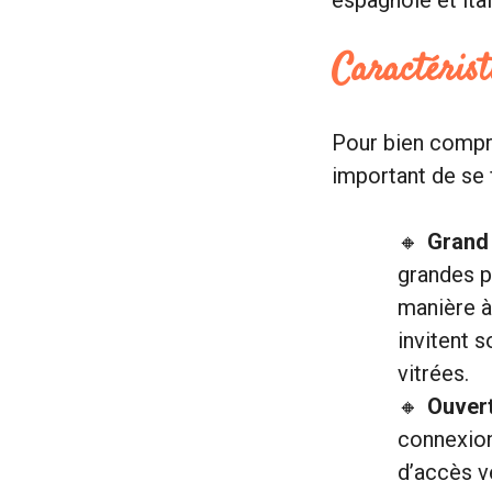
Caractérist
Pour bien compre
important de se 
Grand 
grandes p
manière à
invitent s
vitrées.
Ouvert
connexion
d’accès ve