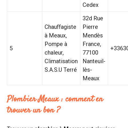
Cedex
32d Rue
Chauffagiste
Pierre
à Meaux,
Mendès
Pompe à
France,
5
+3363
chaleur,
77100
Climatisation
Nanteuil-
S.A.S.U Terré
lès-
Meaux
Plombier Meaux : comment en
trouver un bon ?