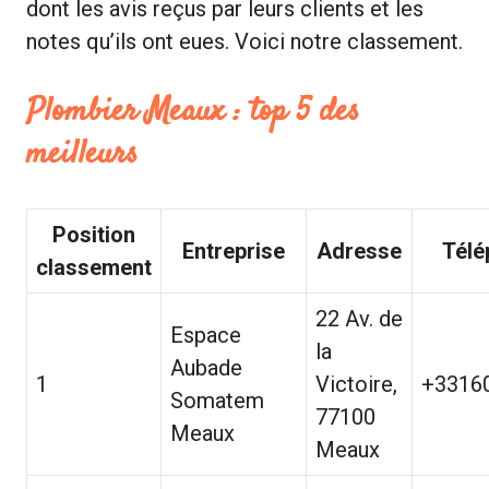
dont les avis reçus par leurs clients et les
notes qu’ils ont eues. Voici notre classement.
Plombier Meaux : top 5 des
meilleurs
Position
Entreprise
Adresse
Télé
classement
22 Av. de
Espace
la
Aubade
1
Victoire,
+3316
Somatem
77100
Meaux
Meaux