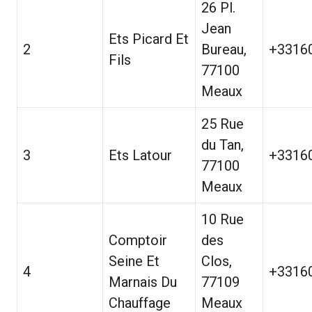
26 Pl.
Jean
Ets Picard Et
2
Bureau,
+3316
Fils
77100
Meaux
25 Rue
du Tan,
3
Ets Latour
+3316
77100
Meaux
10 Rue
Comptoir
des
Seine Et
Clos,
4
+3316
Marnais Du
77109
Chauffage
Meaux