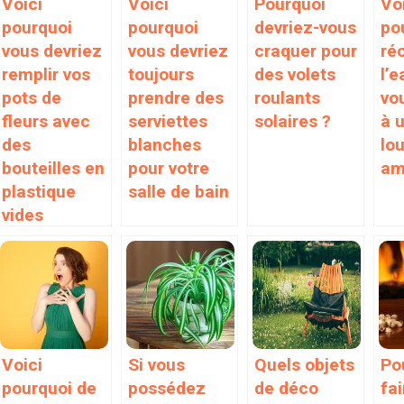
Voici
Voici
Pourquoi
Vo
pourquoi
pourquoi
devriez-vous
po
vous devriez
vous devriez
craquer pour
ré
remplir vos
toujours
des volets
l’e
pots de
prendre des
roulants
vo
fleurs avec
serviettes
solaires ?
à 
des
blanches
lo
bouteilles en
pour votre
am
plastique
salle de bain
vides
Voici
Si vous
Quels objets
Po
pourquoi de
possédez
de déco
fai