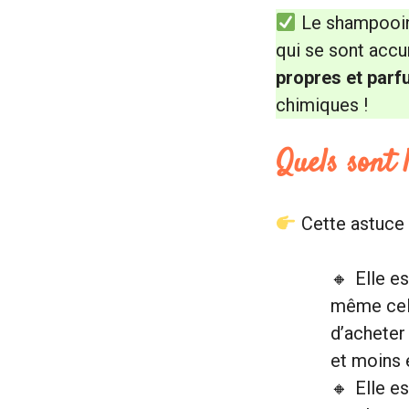
Le shampooing
qui se sont accu
propres et par
chimiques !
Quels sont 
Cette astuce 
Elle e
même celu
d’acheter
et moins 
Elle e