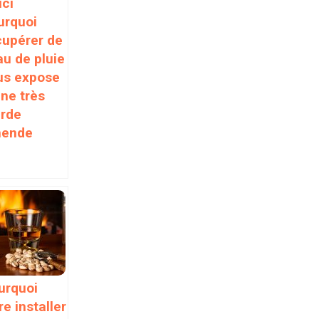
ici
urquoi
cupérer de
au de pluie
us expose
une très
urde
ende
urquoi
re installer