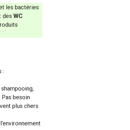
t les bactéries
 : des
WC
produits
 :
l shampooing,
. Pas besoin
vent plus chers
 l’environnement