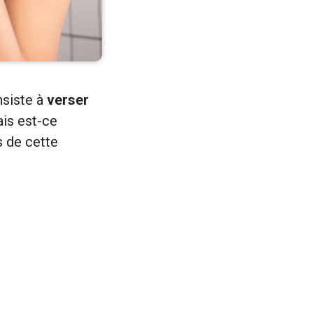
nsiste à
verser
is est-ce
s de cette