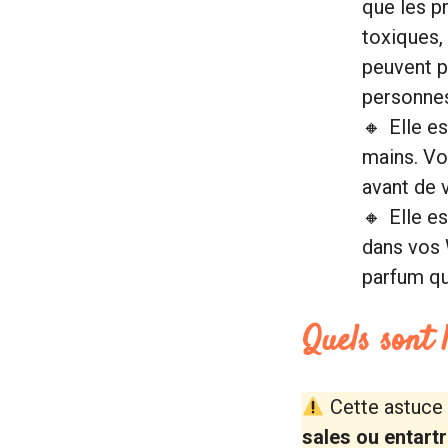
que les p
toxiques,
peuvent p
personnes
Elle e
mains. Vo
avant de 
Elle e
dans vos 
parfum qu
Quels sont 
Cette astuce a
sales ou entart