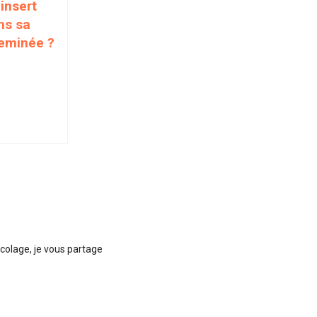
insert
ns sa
eminée ?
icolage, je vous partage