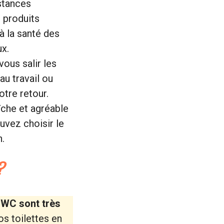
stances
 produits
à la santé des
ux.
vous salir les
u travail ou
tre retour.
îche et agréable
vez choisir le
n.
?
s
WC sont très
os toilettes en