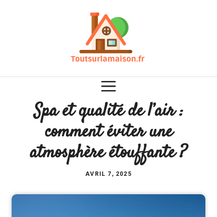
Aller
au
contenu
Spa et qualité de l’air :
comment éviter une
atmosphère étouffante ?
AVRIL 7, 2025