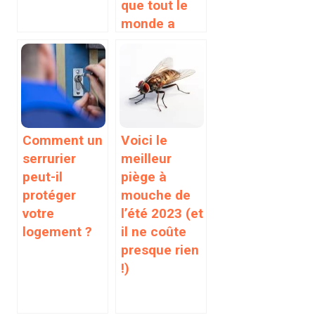
que tout le
monde a
chez soi
Comment un
Voici le
serrurier
meilleur
peut-il
piège à
protéger
mouche de
votre
l’été 2023 (et
logement ?
il ne coûte
presque rien
!)