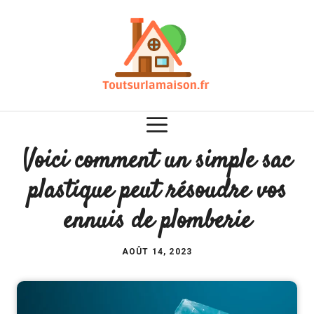
Aller
au
contenu
Voici comment un simple sac
plastique peut résoudre vos
ennuis de plomberie
AOÛT 14, 2023