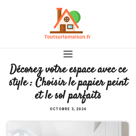
Aller
au
contenu
Décorez votre espace avec ce
style : Choisir le papier peint
et le sol parfaits
OCTOBRE 3, 2024