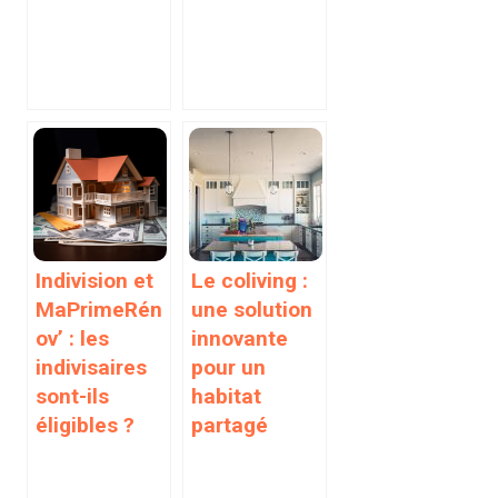
Indivision et
Le coliving :
MaPrimeRén
une solution
ov’ : les
innovante
indivisaires
pour un
sont-ils
habitat
éligibles ?
partagé