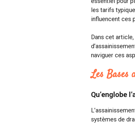
essentiel pour p
les tarifs typiq
influencent ces 
Dans cet article,
d’assainissement
naviguer ces asp
Les Bases d
Qu’englobe l’
L’assainissement
systèmes de drai