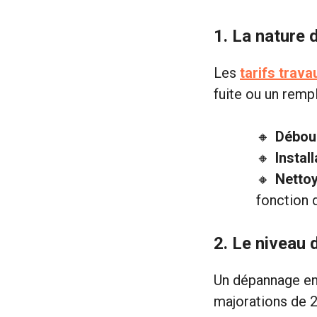
1.
La nature 
Les
tarifs trav
fuite ou un remp
Débou
Instal
Nettoy
fonction 
2.
Le niveau 
Un dépannage en
majorations de 2