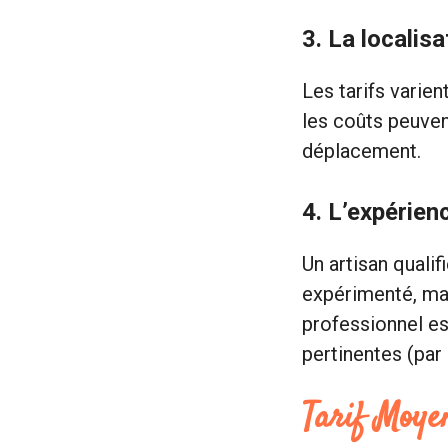
3.
La localis
Les tarifs varie
les coûts peuven
déplacement.
4.
L’expérienc
Un artisan quali
expérimenté, mais
professionnel es
pertinentes (par
Tarif Moye