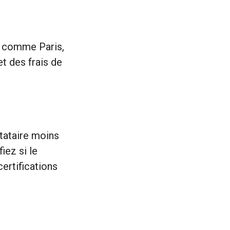
ne comme Paris,
t des frais de
stataire moins
iez si le
ertifications