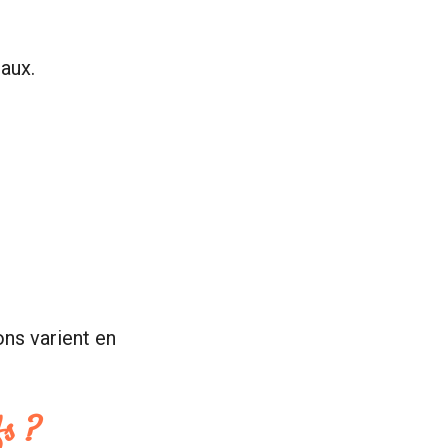
eaux.
ons varient en
fs ?