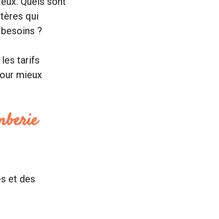
teux. Quels sont
tères qui
 besoins ?
les tarifs
pour mieux
mberie
s et des