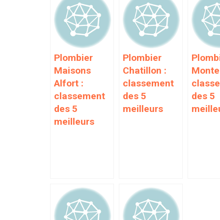
Plombier
Plombier
Plomb
Maisons
Chatillon :
Monte
Alfort :
classement
class
classement
des 5
des 5
des 5
meilleurs
meille
meilleurs