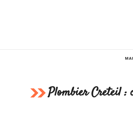
Aller
au
contenu
MA
Plombier Creteil : 