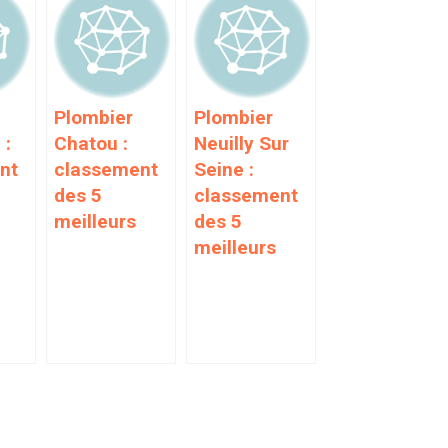
Plombier
Plombier
 :
Chatou :
Neuilly Sur
nt
classement
Seine :
des 5
classement
meilleurs
des 5
meilleurs