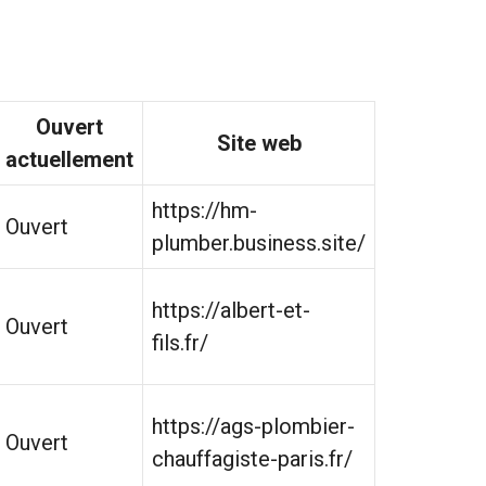
Ouvert
Site web
actuellement
https://hm-
Ouvert
plumber.business.site/
https://albert-et-
Ouvert
fils.fr/
https://ags-plombier-
Ouvert
chauffagiste-paris.fr/