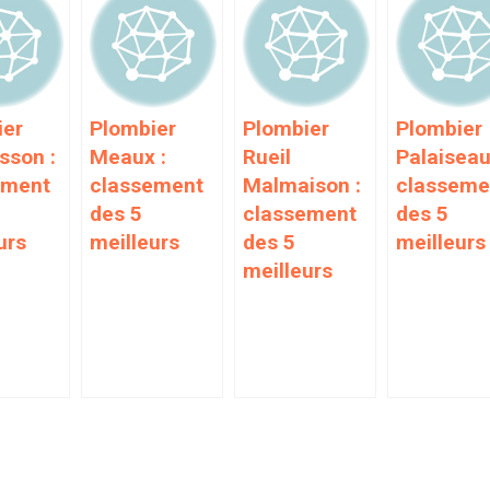
ier
Plombier
Plombier
Plombier
sson :
Meaux :
Rueil
Palaiseau
ement
classement
Malmaison :
classeme
des 5
classement
des 5
urs
meilleurs
des 5
meilleurs
meilleurs