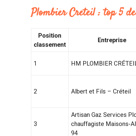
Plombier Creteil : top 5 de
Position
Entreprise
classement
1
HM PLOMBIER CRÉTEI
2
Albert et Fils – Créteil
Artisan Gaz Services Pl
3
chauffagiste Maisons-Al
94